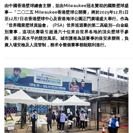
由中國香港壁球總會主辦，並由Milwaukee冠名贊助的國際壁球盛
事—「二〇二五 Milwaukee香港壁球公開賽」將於2025年12月1日
至12月7日在香港壁球中心及香港海洋公園正門廣場盛大舉行。作為
「世界職業壁球員協會」（PSA）世界巡迴賽的第二高級別—白金級
別賽事，這項比賽吸引超過六十位來自世界各地的頂尖壁球手參
與，展示高水平的競技風采。城市護衛為該賽事的保安承辦商，負
責入場安檢及人流管制，務求令整個賽事都能順利進行。