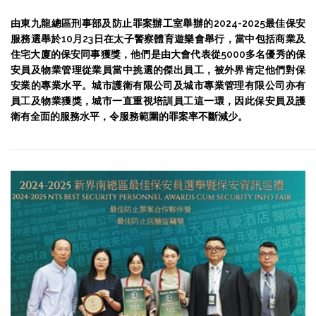
由東九龍總區刑事部及防止罪案辦工室舉辦的2024-2025最佳保安
服務選舉於10月23日在太子警察體育遊樂會舉行，當中包括商業及
住宅大廈的保安同事獲獎，他們是由大會代表從5000多名優秀的保
安員及物業管理從業員當中挑選的傑出員工，被外界肯定他們對保
安業的專業水平。城市護衛有限公司及城市專業管理有限公司亦有
員工及物業獲獎，城市一直重視培訓員工這一環，因此保安員及護
衛有全面的服務水平，令服務範圍的罪案率不斷減少。