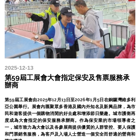
2025-12-13
第59屆工展會大會指定保安及售票服務承
辦商
第59屆工展會由2025年12月13日至2026年1月5日在銅鑼灣維多利
亞公園舉行。展會內匯聚眾多香港及國內外知名及新興品牌，為市
民和遊客提供一個購物消閒的好去處和增添節日樂趣。城市護衛再
度成為大會指定的保安服務承辦商。作為保安業的市場領導者之
一，城市致力為大會以及各參展商提供優質的人群管控、要人保護
和門票銷售服務，為客戶及入場人士營造一個安全而舒適的營商和