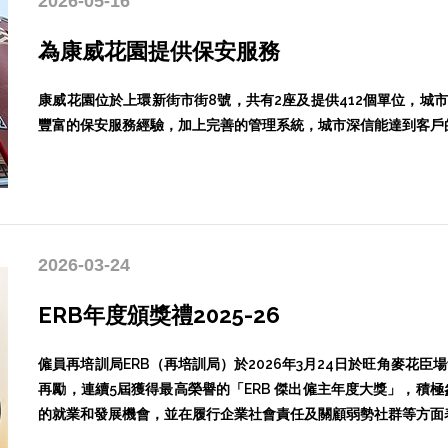
2026-05-16
為康威花園提供保安服務
康威花園位於上環新街市街8號，共有2座及提供412個單位，城
豐富的保安服務經驗，加上完善的管理系統，城市深信能達到客戶
2026-03-24
ERB年度頒獎禮2025-26
僱員再培訓局ERB（再培訓局）於2026年3月24日於旺角麥花臣場
再勵，連續5屆獲得最高榮譽的「ERB 傑出僱主年度大獎」，積
的就業和發展機會，並在履行企業社會責任及關顧弱勢社群等方面