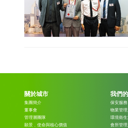
關於城市
我們
集團簡介
保安服務
董事會
物業管理
管理層團隊
環境衛生
願景﹑使命與核心價值
會所管理