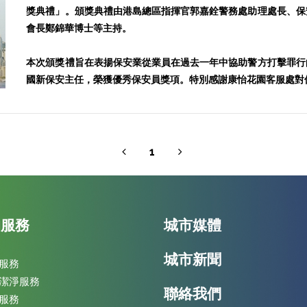
獎典禮」。頒獎典禮由港島總區指揮官郭嘉銓警務處助理處長、保
會長鄭錦華博士等主持。
本次頒獎禮旨在表揚保安業從業員在過去一年中協助警方打擊罪行
國新保安主任，榮獲優秀保安員獎項。特別感謝康怡花園客服處對
1
的服務
城市媒體
城市新聞
服務
潔淨服務
聯絡我們
服務