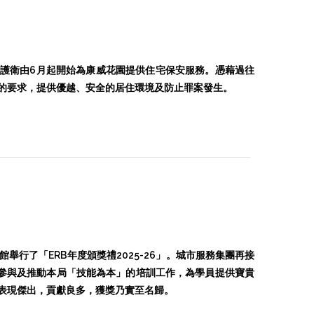
市護衛由6月起開始為康威花園提供住宅保安服務。憑藉過往
的要求，提供優越、安全的居住環境及防止罪案發生。
館舉行了「ERB年度頒獎禮2025-26」。城市服務集團再接
極參與及推動本局「技能為本」的培訓工作，為學員提供寶貴
表現傑出，貢獻良多，獲獎乃實至名歸。